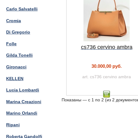
Carlo Salvatelli
Cromia
Di Gregorio
Folle
cs736 cervino ambra
Gilda Tonelli
30.000,00 руб.
Gironacci
art. cs736 cervino ambra
KELLEN
Lucia Lombardi
Показаны — с 1 по 2 (из 2 документо
Marina Creazioni
Marino Orlandi
Ripani
Roberta Gandolfi