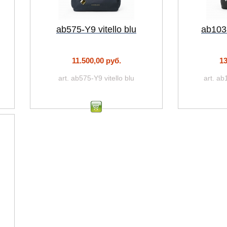
ab575-Y9 vitello blu
ab103-
11.500,00 руб.
13
art. ab575-Y9 vitello blu
art. ab