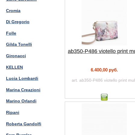
Cromia
Di Gregorio
Folle
Gilda Tonelli
ab350-P486 viotello print mu
Gironacci
KELLEN
6.400,00 руб.
Lucia Lombardi
art. ab350-P486 viotello print mul
Marina Creazioni
Marino Orlandi
Ripani
Roberta Gandolfi