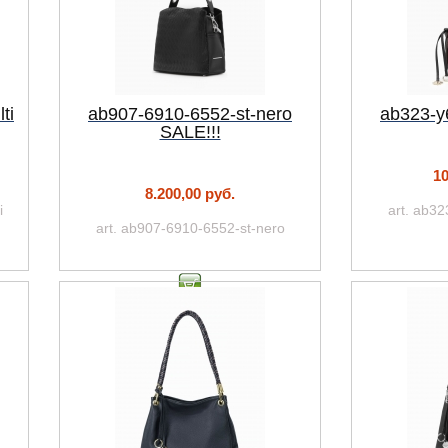
ti
ab907-6910-6552-st-nero
ab323-y6
SALE!!!
10
8.200,00 руб.
i
art. ab32
art. ab907-6910-6552-st-nero