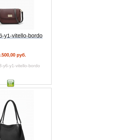
-y1-vitello-bordo
.500,00 руб.
3-y6-y1-vitello-bordo