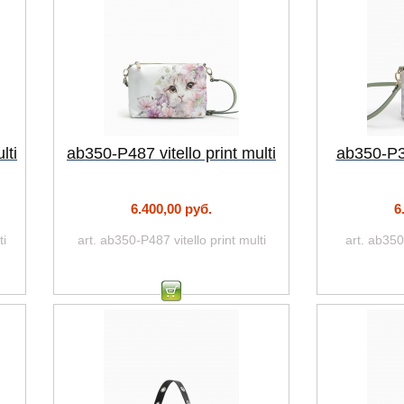
lti
ab350-P487 vitello print multi
ab350-P3 
6.400,00 руб.
6
ti
art. ab350-P487 vitello print multi
art. ab350