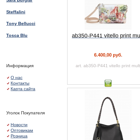
Sara Burglar
Steffalini
Tony Bellucci
ab350-P441 vitello print mul
Tosca Blu
6.400,00 руб.
Информация
art. ab350-P441 vitello print mult
О нас
Контакты
Карта сайта
Уголок Покупателя
Новости
Оптовикам
Розница