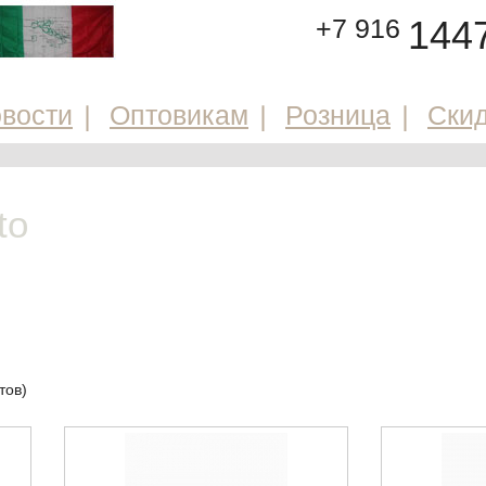
+7 916
144
вости
Оптовикам
Розница
Ски
to
тов)