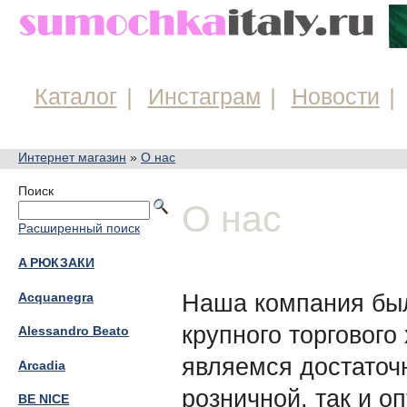
Каталог
Инстаграм
Новости
Интернет магазин
»
О нас
Поиск
О нас
Расширенный поиск
A РЮКЗАКИ
Наша компания был
Acquanegra
крупного торгового
Alessandro Beato
являемся достаточ
Arcadia
розничной, так и о
BE NICE